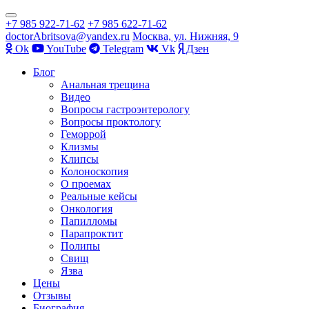
Показать/
+7 985 922-71-62
+7 985 622-71-62
Скрыть
doctorAbritsova@yandex.ru
Москва, ул. Нижняя, 9
навигацию
Оk
YouTube
Telegram
Vk
Дзен
Перейти
Блог
к
Анальная трещина
содержимому
Видео
Вопросы гастроэнтерологу
Вопросы проктологу
Геморрой
Клизмы
Клипсы
Колоноскопия
О проемах
Реальные кейсы
Онкология
Папилломы
Парапроктит
Полипы
Свищ
Язва
Цены
Отзывы
Биография