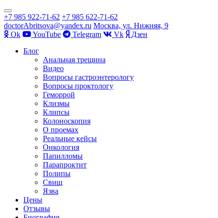
Показать/
+7 985 922-71-62
+7 985 622-71-62
Скрыть
doctorAbritsova@yandex.ru
Москва, ул. Нижняя, 9
навигацию
Оk
YouTube
Telegram
Vk
Дзен
Перейти
Блог
к
Анальная трещина
содержимому
Видео
Вопросы гастроэнтерологу
Вопросы проктологу
Геморрой
Клизмы
Клипсы
Колоноскопия
О проемах
Реальные кейсы
Онкология
Папилломы
Парапроктит
Полипы
Свищ
Язва
Цены
Отзывы
Биография