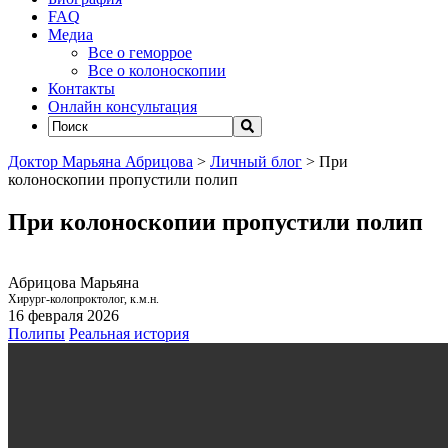
FAQ
Медиа
Все о геморрое
Все о колоноскопии
Контакты
Онлайн консультация
Доктор Марьяна Абрицова
>
Личный блог
>
При
колоноскопии пропустили полип
При колоноскопии пропустили полип
Абрицова Марьяна
Хирург-колопроктолог, к.м.н.
16 февраля 2026
Полипы
Реальная история