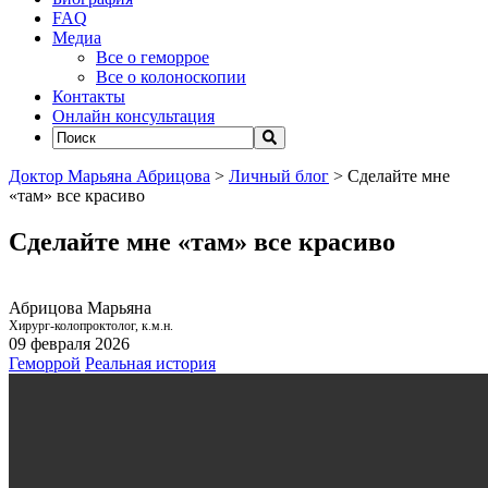
FAQ
Медиа
Все о геморрое
Все о колоноскопии
Контакты
Онлайн консультация
Доктор Марьяна Абрицова
>
Личный блог
>
Сделайте мне
«там» все красиво
Сделайте мне «там» все красиво
Абрицова Марьяна
Хирург-колопроктолог, к.м.н.
09 февраля 2026
Геморрой
Реальная история