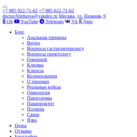
Показать/
+7 985 922-71-62
+7 985 622-71-62
Скрыть
doctorAbritsova@yandex.ru
Москва, ул. Нижняя, 9
навигацию
Оk
YouTube
Telegram
Vk
Дзен
Перейти
Блог
к
Анальная трещина
содержимому
Видео
Вопросы гастроэнтерологу
Вопросы проктологу
Геморрой
Клизмы
Клипсы
Колоноскопия
О проемах
Реальные кейсы
Онкология
Папилломы
Парапроктит
Полипы
Свищ
Язва
Цены
Отзывы
Биография