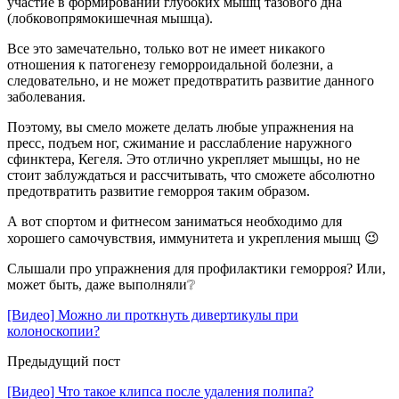
участие в формировании глубоких мышц тазового дна
(лобковопрямокишечная мышца).
Все это замечательно, только вот не имеет никакого
отношения к патогенезу геморроидальной болезни, а
следовательно, и не может предотвратить развитие данного
заболевания.
Поэтому, вы смело можете делать любые упражнения на
пресс, подъем ног, сжимание и расслабление наружного
сфинктера, Кегеля. Это отлично укрепляет мышцы, но не
стоит заблуждаться и рассчитывать, что сможете абсолютно
предотвратить развитие геморроя таким образом.
А вот спортом и фитнесом заниматься необходимо для
хорошего самочувствия, иммунитета и укрепления мышц 😉
Слышали про упражнения для профилактики геморроя? Или,
может быть, даже выполняли❔
[Видео] Можно ли проткнуть дивертикулы при
колоноскопии?
Предыдущий пост
[Видео] Что такое клипса после удаления полипа?