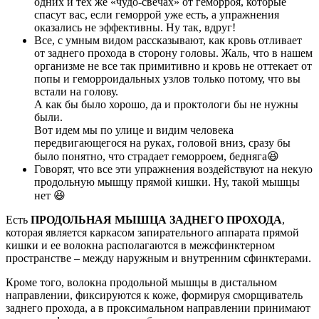
одних и тех же «чудо-свечах» от геморроя, которые
спасут вас, если геморрой уже есть, а упражнения
оказались не эффективны. Ну так, вдруг!
Все, с умным видом рассказывают, как кровь отливает
от заднего прохода в сторону головы. Жаль, что в нашем
организме не все так примитивно и кровь не оттекает от
попы и геморроидальных узлов только потому, что вы
встали на голову.
А как бы было хорошо, да и проктологи бы не нужны
были.
Вот идем мы по улице и видим человека
передвигающегося на руках, головой вниз, сразу бы
было понятно, что страдает геморроем, бедняга😆
Говорят, что все эти упражнения воздействуют на некую
продольную мышцу прямой кишки. Ну, такой мышцы
нет 😆
Есть
ПРОДОЛЬНАЯ МЫШЦА ЗАДНЕГО ПРОХОДА
,
которая является каркасом запирательного аппарата прямой
кишки и ее волокна располагаются в межсфинктерном
пространстве – между наружным и внутренним сфинктерами.
Кроме того, волокна продольной мышцы в дистальном
направлении, фиксируются к коже, формируя сморщиватель
заднего прохода, а в проксимальном направлении принимают