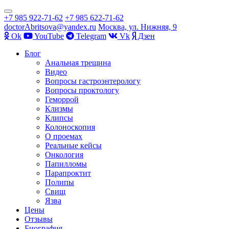
Показать/
+7 985 922-71-62
+7 985 622-71-62
Скрыть
doctorAbritsova@yandex.ru
Москва, ул. Нижняя, 9
навигацию
Оk
YouTube
Telegram
Vk
Дзен
Перейти
Блог
к
Анальная трещина
содержимому
Видео
Вопросы гастроэнтерологу
Вопросы проктологу
Геморрой
Клизмы
Клипсы
Колоноскопия
О проемах
Реальные кейсы
Онкология
Папилломы
Парапроктит
Полипы
Свищ
Язва
Цены
Отзывы
Биография