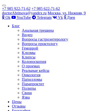
Показать/
+7 985 922-71-62
+7 985 622-71-62
Скрыть
doctorAbritsova@yandex.ru
Москва, ул. Нижняя, 9
навигацию
Оk
YouTube
Telegram
Vk
Дзен
Перейти
Блог
к
Анальная трещина
содержимому
Видео
Вопросы гастроэнтерологу
Вопросы проктологу
Геморрой
Клизмы
Клипсы
Колоноскопия
О проемах
Реальные кейсы
Онкология
Папилломы
Парапроктит
Полипы
Свищ
Язва
Цены
Отзывы
Биография