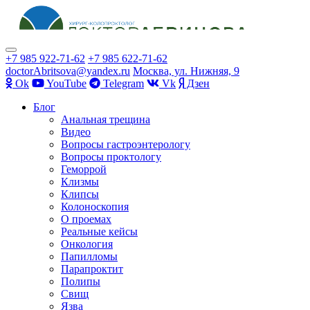
Показать/
+7 985 922-71-62
+7 985 622-71-62
Скрыть
doctorAbritsova@yandex.ru
Москва, ул. Нижняя, 9
навигацию
Оk
YouTube
Telegram
Vk
Дзен
Перейти
Блог
к
Анальная трещина
содержимому
Видео
Вопросы гастроэнтерологу
Вопросы проктологу
Геморрой
Клизмы
Клипсы
Колоноскопия
О проемах
Реальные кейсы
Онкология
Папилломы
Парапроктит
Полипы
Свищ
Язва