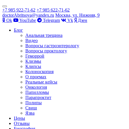
Показать/
+7 985 922-71-62
+7 985 622-71-62
Скрыть
doctorAbritsova@yandex.ru
Москва, ул. Нижняя, 9
навигацию
Оk
YouTube
Telegram
Vk
Дзен
Перейти
Блог
к
Анальная трещина
содержимому
Видео
Вопросы гастроэнтерологу
Вопросы проктологу
Геморрой
Клизмы
Клипсы
Колоноскопия
О проемах
Реальные кейсы
Онкология
Папилломы
Парапроктит
Полипы
Свищ
Язва
Цены
Отзывы
Биография