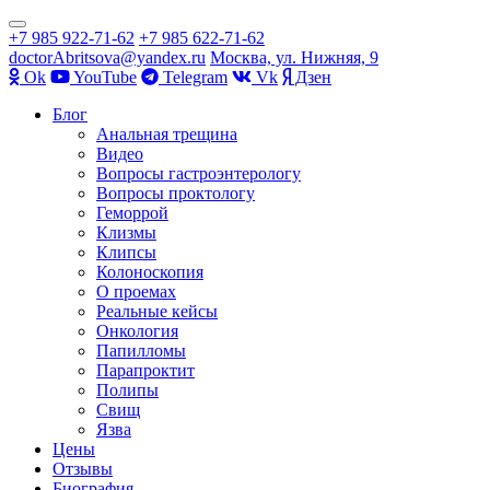
Показать/
+7 985 922-71-62
+7 985 622-71-62
Скрыть
doctorAbritsova@yandex.ru
Москва, ул. Нижняя, 9
навигацию
Оk
YouTube
Telegram
Vk
Дзен
Перейти
Блог
к
Анальная трещина
содержимому
Видео
Вопросы гастроэнтерологу
Вопросы проктологу
Геморрой
Клизмы
Клипсы
Колоноскопия
О проемах
Реальные кейсы
Онкология
Папилломы
Парапроктит
Полипы
Свищ
Язва
Цены
Отзывы
Биография