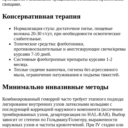
свищами.
Консервативная терапия
Нормализация стула: достаточное питье, пищевые
волокна 20-30 г/сут, при необходимости осмотические
слабительные.
Топические средства: флеботоники,
противовоспалительные и анестезирующие свечи/кремы
курсами 7-10 дней.
Системные флеботропные препараты курсами 1-2
месяца.
Теплые сидячие ванночки, гигиена без агрессивного
мыла, ограничение натуживания и подъема тяжестей.
Минимально инвазивные методы
Комбинированный геморрой часто требует этапного подхода:
лигирование внутренних узлов латексными кольцами с
последующей коррекцией наружного компонента (иссечение
тромбированных узлов, дезартеризация по HAL-RAR). Выбор
зависит от степени по Гольдману/Голигеру, выраженности
наружных узлов и частоты кровотечений. При IV стадии или