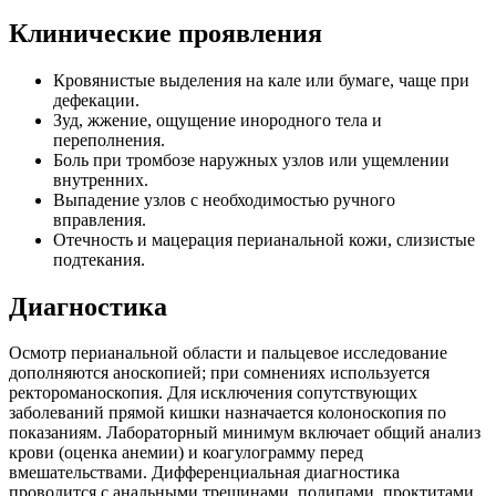
Клинические проявления
Кровянистые выделения на кале или бумаге, чаще при
дефекации.
Зуд, жжение, ощущение инородного тела и
переполнения.
Боль при тромбозе наружных узлов или ущемлении
внутренних.
Выпадение узлов с необходимостью ручного
вправления.
Отечность и мацерация перианальной кожи, слизистые
подтекания.
Диагностика
Осмотр перианальной области и пальцевое исследование
дополняются аноскопией; при сомнениях используется
ректороманоскопия. Для исключения сопутствующих
заболеваний прямой кишки назначается колоноскопия по
показаниям. Лабораторный минимум включает общий анализ
крови (оценка анемии) и коагулограмму перед
вмешательствами. Дифференциальная диагностика
проводится с анальными трещинами, полипами, проктитами,