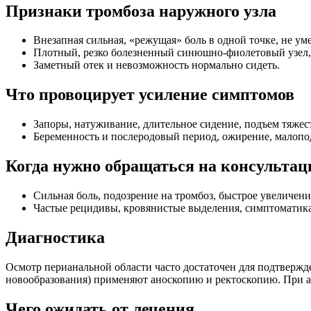
Признаки тромбоза наружного узла
Внезапная сильная, «режущая» боль в одной точке, не ум
Плотный, резко болезненный синюшно‑фиолетовый узел, 
Заметный отек и невозможность нормально сидеть.
Что провоцирует усиление симптомов
Запоры, натуживание, длительное сидение, подъем тяжес
Беременность и послеродовый период, ожирение, малопо
Когда нужно обращаться на консультац
Сильная боль, подозрение на тромбоз, быстрое увеличени
Частые рецидивы, кровянистые выделения, симптоматика 
Диагностика
Осмотр перианальной области часто достаточен для подтвержд
новообразования) применяют аноскопию и ректоскопию. При ат
Чего ожидать от лечения