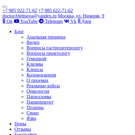
Показать/
+7 985 922-71-62
+7 985 622-71-62
Скрыть
doctorAbritsova@yandex.ru
Москва, ул. Нижняя, 9
навигацию
Оk
YouTube
Telegram
Vk
Дзен
Перейти
Блог
к
Анальная трещина
содержимому
Видео
Вопросы гастроэнтерологу
Вопросы проктологу
Геморрой
Клизмы
Клипсы
Колоноскопия
О проемах
Реальные кейсы
Онкология
Папилломы
Парапроктит
Полипы
Свищ
Язва
Цены
Отзывы
Биография