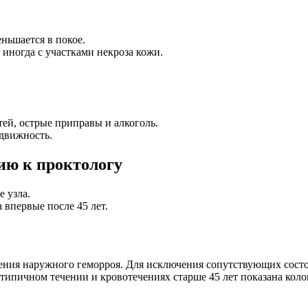
еньшается в покое.
иногда с участками некроза кожи.
тей, острые приправы и алкоголь.
движность.
ию к проктологу
е узла.
впервые после 45 лет.
ения наружного геморроя. Для исключения сопутствующих состо
ипичном течении и кровотечениях старше 45 лет показана коло