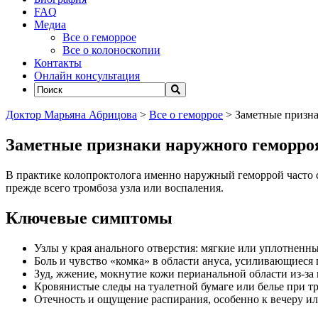
FAQ
Медиа
Все о геморрое
Все о колоноскопии
Контакты
Онлайн консультация
Доктор Марьяна Абрицова
>
Все о геморрое
>
Заметные призна
Заметные признаки наружного геморроя
В практике колопроктолога именно наружный геморрой часто 
прежде всего тромбоза узла или воспаления.
Ключевые симптомы
Узлы у края анального отверстия: мягкие или уплотненн
Боль и чувство «комка» в области ануса, усиливающиеся
Зуд, жжение, мокнутие кожи перианальной области из‑за
Кровянистые следы на туалетной бумаге или белье при т
Отечность и ощущение распирания, особенно к вечеру ил