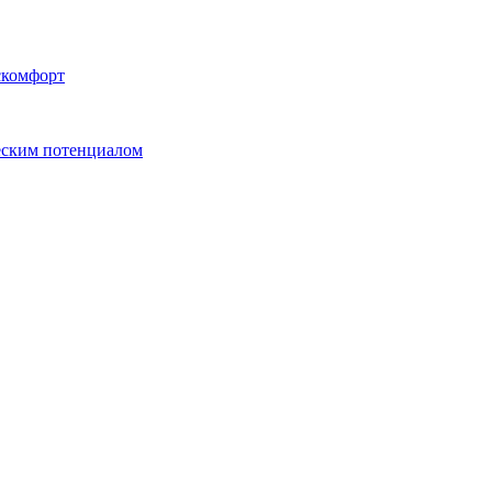
скомфорт
еским потенциалом