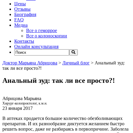
Цены
Отзывы
Биография
FAQ
Медиа
Все о геморрое
Все о колоноскопии
Контакты
Онлайн консультация
Доктор Марьяна Абрицова
>
Личный блог
>
Анальный зуд:
так ли все просто?!
Анальный зуд: так ли все просто?!
Абрицова Марьяна
Хирург-колопроктолог, к.м.н.
23 января 2017
В аптеках продается большое количество обезболивающих
препаратов. И их разнообразие диктуется желанием быстро
решить вопрос, даже не разбираясь в первопричине. Заболела