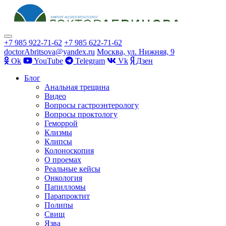
Показать/
+7 985 922-71-62
+7 985 622-71-62
Скрыть
doctorAbritsova@yandex.ru
Москва, ул. Нижняя, 9
навигацию
Оk
YouTube
Telegram
Vk
Дзен
Перейти
Блог
к
Анальная трещина
содержимому
Видео
Вопросы гастроэнтерологу
Вопросы проктологу
Геморрой
Клизмы
Клипсы
Колоноскопия
О проемах
Реальные кейсы
Онкология
Папилломы
Парапроктит
Полипы
Свищ
Язва