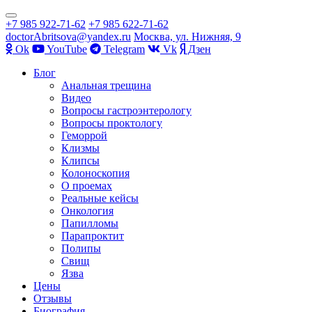
Показать/
+7 985 922-71-62
+7 985 622-71-62
Скрыть
doctorAbritsova@yandex.ru
Москва, ул. Нижняя, 9
навигацию
Оk
YouTube
Telegram
Vk
Дзен
Перейти
Блог
к
Анальная трещина
содержимому
Видео
Вопросы гастроэнтерологу
Вопросы проктологу
Геморрой
Клизмы
Клипсы
Колоноскопия
О проемах
Реальные кейсы
Онкология
Папилломы
Парапроктит
Полипы
Свищ
Язва
Цены
Отзывы
Биография