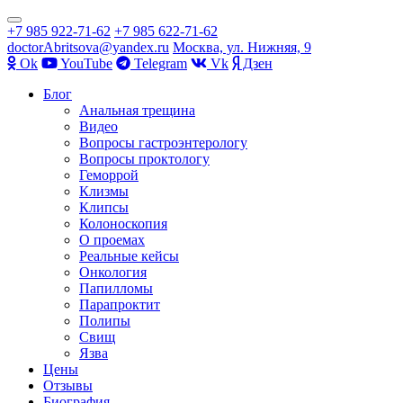
Показать/
+7 985 922-71-62
+7 985 622-71-62
Скрыть
doctorAbritsova@yandex.ru
Москва, ул. Нижняя, 9
навигацию
Оk
YouTube
Telegram
Vk
Дзен
Перейти
Блог
к
Анальная трещина
содержимому
Видео
Вопросы гастроэнтерологу
Вопросы проктологу
Геморрой
Клизмы
Клипсы
Колоноскопия
О проемах
Реальные кейсы
Онкология
Папилломы
Парапроктит
Полипы
Свищ
Язва
Цены
Отзывы
Биография