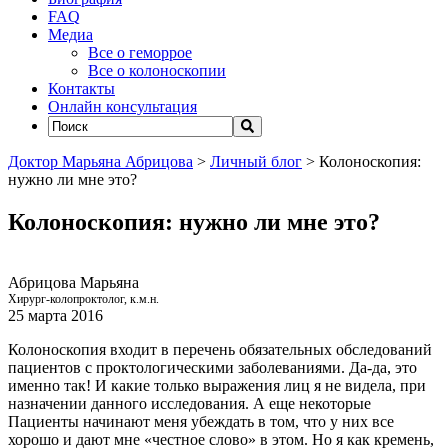
FAQ
Медиа
Все о геморрое
Все о колоноскопии
Контакты
Онлайн консультация
Доктор Марьяна Абрицова
>
Личный блог
>
Колоноскопия:
нужно ли мне это?
Колоноскопия: нужно ли мне это?
Абрицова Марьяна
Хирург-колопроктолог, к.м.н.
25 марта 2016
Колоноскопия входит в перечень обязательных обследований
пациентов с проктологическими заболеваниями. Да-да, это
именно так! И какие только выражения лиц я не видела, при
назначении данного исследования. А еще некоторые
Пациенты начинают меня убеждать в том, что у них все
хорошо и дают мне «честное слово» в этом. Но я как кремень,