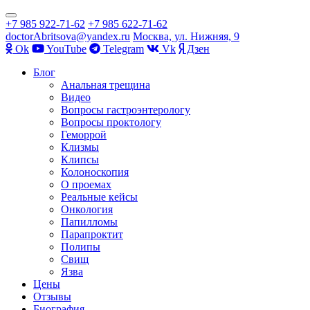
Показать/
+7 985 922-71-62
+7 985 622-71-62
Скрыть
doctorAbritsova@yandex.ru
Москва, ул. Нижняя, 9
навигацию
Оk
YouTube
Telegram
Vk
Дзен
Перейти
Блог
к
Анальная трещина
содержимому
Видео
Вопросы гастроэнтерологу
Вопросы проктологу
Геморрой
Клизмы
Клипсы
Колоноскопия
О проемах
Реальные кейсы
Онкология
Папилломы
Парапроктит
Полипы
Свищ
Язва
Цены
Отзывы
Биография