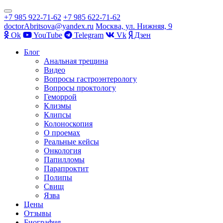
Показать/
+7 985 922-71-62
+7 985 622-71-62
Скрыть
doctorAbritsova@yandex.ru
Москва, ул. Нижняя, 9
навигацию
Оk
YouTube
Telegram
Vk
Дзен
Перейти
Блог
к
Анальная трещина
содержимому
Видео
Вопросы гастроэнтерологу
Вопросы проктологу
Геморрой
Клизмы
Клипсы
Колоноскопия
О проемах
Реальные кейсы
Онкология
Папилломы
Парапроктит
Полипы
Свищ
Язва
Цены
Отзывы
Биография