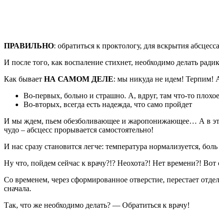
ПРАВИЛЬНО
: обратиться к проктологу, для вскрытия абсцес
И после того, как воспаление стихнет, необходимо делать рад
Как бывает
НА САМОМ ДЕЛЕ
: мы никуда не идем! Терпим! 
Во-первых, больно и страшно. А, вдруг, там что-то плохо
Во-вторых, всегда есть надежда, что само пройдет
И мы ждем, пьем обезболивающее и жаропонижающее… А в это 
чудо – абсцесс прорывается самостоятельно!
И нас сразу становится легче: температура нормализуется, бо
Ну что, пойдем сейчас к врачу?!? Неохота?! Нет времени?! Во
Со временем, через сформированное отверстие, перестает отделя
сначала.
Так, что же необходимо делать? — Обратиться к врачу!