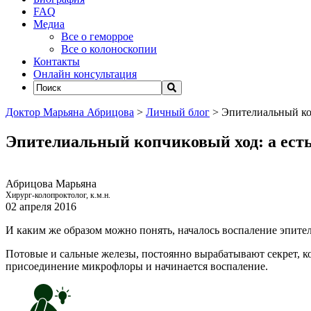
FAQ
Медиа
Все о геморрое
Все о колоноскопии
Контакты
Онлайн консультация
Доктор Марьяна Абрицова
>
Личный блог
>
Эпителиальный коп
Эпителиальный копчиковый ход: а есть
Абрицова Марьяна
Хирург-колопроктолог, к.м.н.
02 апреля 2016
И каким же образом можно понять, началось воспаление эпите
Потовые и сальные железы, постоянно вырабатывают секрет, к
присоединение микрофлоры и начинается воспаление.