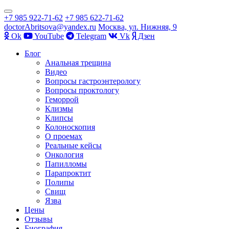
Показать/
+7 985 922-71-62
+7 985 622-71-62
Скрыть
doctorAbritsova@yandex.ru
Москва, ул. Нижняя, 9
навигацию
Оk
YouTube
Telegram
Vk
Дзен
Перейти
Блог
к
Анальная трещина
содержимому
Видео
Вопросы гастроэнтерологу
Вопросы проктологу
Геморрой
Клизмы
Клипсы
Колоноскопия
О проемах
Реальные кейсы
Онкология
Папилломы
Парапроктит
Полипы
Свищ
Язва
Цены
Отзывы
Биография