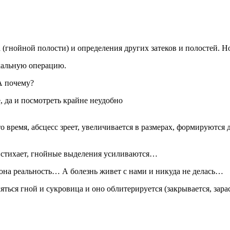
са (гнойной полости) и определения других затеков и полостей. 
икальную операцию.
А почему?
е, да и посмотреть крайне неудобно
время, абсцесс зреет, увеличивается в размерах, формируются
ль стихает, гнойные выделения усиливаются…
т она реальность… А болезнь живет с нами и никуда не делась…
ться гной и сукровица и оно облитерируется (закрывается, зарас