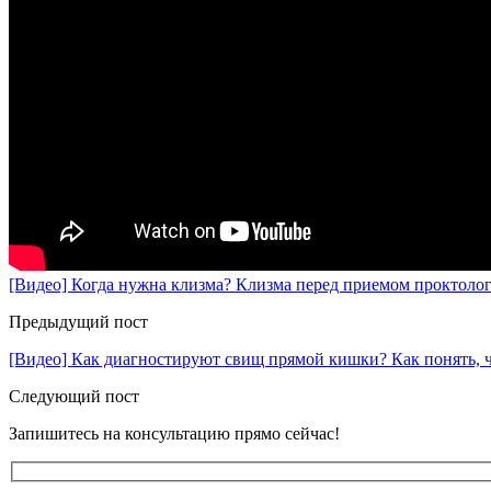
[Видео] Когда нужна клизма? Клизма перед приемом проктоло
Предыдущий пост
[Видео] Как диагностируют свищ прямой кишки? Как понять, ч
Следующий пост
Запишитесь на консультацию прямо сейчас!