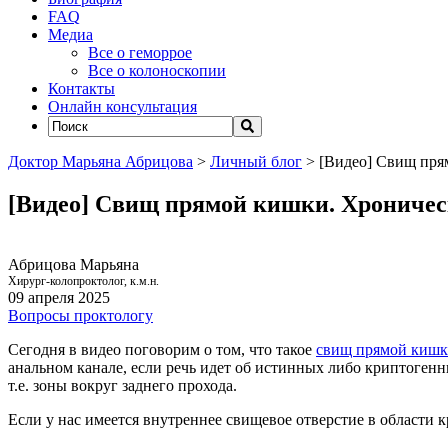
FAQ
Медиа
Все о геморрое
Все о колоноскопии
Контакты
Онлайн консультация
Доктор Марьяна Абрицова
>
Личный блог
>
[Видео] Свищ пря
[Видео] Свищ прямой кишки. Хроническ
Абрицова Марьяна
Хирург-колопроктолог, к.м.н.
09 апреля 2025
Вопросы проктологу
Сегодня в видео поговорим о том, что такое
свищ прямой киш
анальном канале, если речь идет об истинных либо криптогенн
т.е. зоны вокруг заднего прохода.
Если у нас имеется внутреннее свищевое отверстие в области