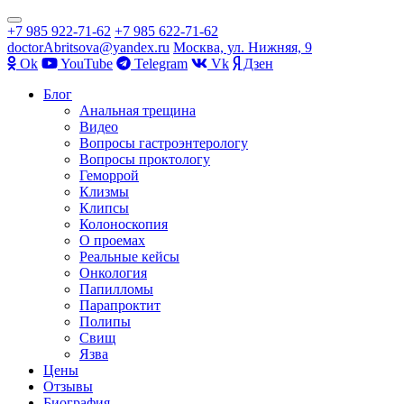
Показать/
+7 985 922-71-62
+7 985 622-71-62
Скрыть
doctorAbritsova@yandex.ru
Москва, ул. Нижняя, 9
навигацию
Оk
YouTube
Telegram
Vk
Дзен
Перейти
Блог
к
Анальная трещина
содержимому
Видео
Вопросы гастроэнтерологу
Вопросы проктологу
Геморрой
Клизмы
Клипсы
Колоноскопия
О проемах
Реальные кейсы
Онкология
Папилломы
Парапроктит
Полипы
Свищ
Язва
Цены
Отзывы
Биография