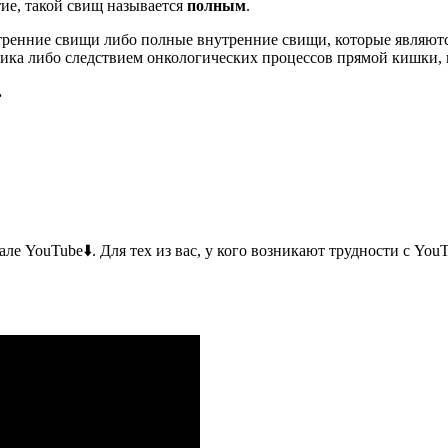
тие, такой свищ называется
полным
.
ренние свищи либо полные внутренние свищи, которые являют
ика либо следствием онкологических процессов прямой кишки,
.
е YouTube⬇️. Для тех из вас, у кого возникают трудности с You