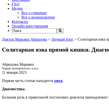
FAQ
Медиа
Все о геморрое
Все о колоноскопии
Контакты
Онлайн консультация
Доктор Марьяна Абрицова
>
Личный блог
>
Солитарная язва п
Солитарная язва прямой кишки. Диагн
Абрицова Марьяна
Хирург-колопроктолог, к.м.н.
11 января 2023
Первая часть статьи находится
здесь
Диагностика
.
Большая роль в правильной постановке диагноза принадлежит