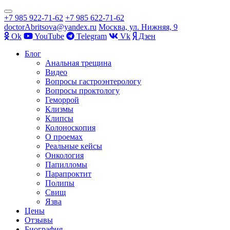
Показать/
+7 985 922-71-62
+7 985 622-71-62
Скрыть
doctorAbritsova@yandex.ru
Москва, ул. Нижняя, 9
навигацию
Оk
YouTube
Telegram
Vk
Дзен
Перейти
Блог
к
Анальная трещина
содержимому
Видео
Вопросы гастроэнтерологу
Вопросы проктологу
Геморрой
Клизмы
Клипсы
Колоноскопия
О проемах
Реальные кейсы
Онкология
Папилломы
Парапроктит
Полипы
Свищ
Язва
Цены
Отзывы
Биография